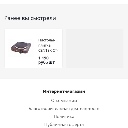
Ранее вы смотрели
Настольная
плитка
CENTEK CT-
1506
1 190
(Siberia)
руб.
/шт
1конф
ЧУГУН
155мм,
1000Вт
Интернет-магазин
О компании
Благотворительная деятельность
Политика
Публичная оферта