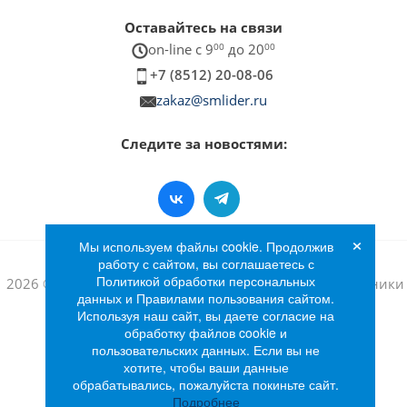
Оставайтесь на связи
on-line c 9
00
до 20
00
+7 (8512) 20-08-06
zakaz@smlider.ru
Следите за новостями:
×
Мы используем файлы cookie. Продолжив
работу с сайтом, вы соглашаетесь с
Политикой обработки персональных
2026 © Интернет-магазин бытовой техники и электроники
данных и Правилами пользования сайтом.
«Лидер»
Используя наш сайт, вы даете согласие на
обработку файлов cookie и
пользовательских данных. Если вы не
хотите, чтобы ваши данные
обрабатывались, пожалуйста покиньте сайт.
Подробнее