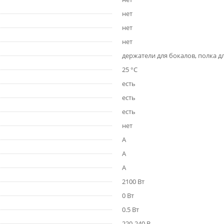
нет
нет
нет
держатели для бокалов, полка д
25 °C
есть
есть
есть
нет
A
A
A
2100 Вт
0 Вт
0.5 Вт
220-240 В