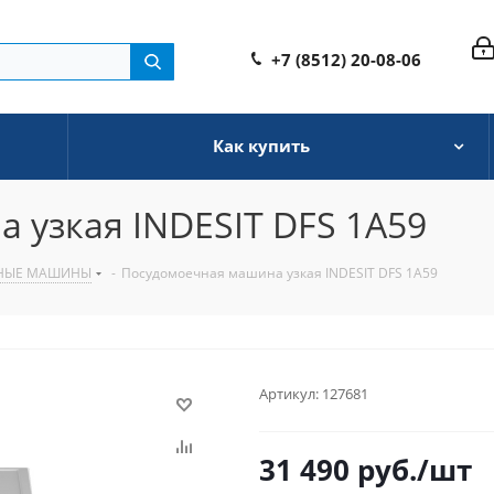
+7 (8512) 20-08-06
Как купить
 узкая INDESIT DFS 1A59
НЫЕ МАШИНЫ
-
Посудомоечная машина узкая INDESIT DFS 1A59
Артикул:
127681
31 490
руб.
/шт