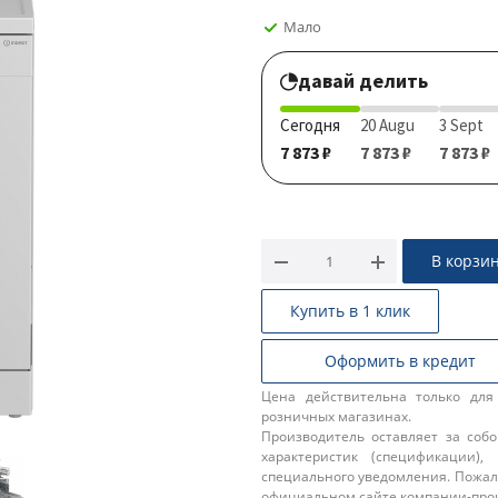
Мало
давай делить
Сегодня
20 Augu
3 Sept
7 873 ₽
7 873 ₽
7 873 ₽
В корзи
Купить в 1 клик
Оформить в кредит
Цена действительна только для
розничных магазинах.
Производитель оставляет за соб
характеристик (спецификации),
специального уведомления. Пожал
официальном сайте компании-про