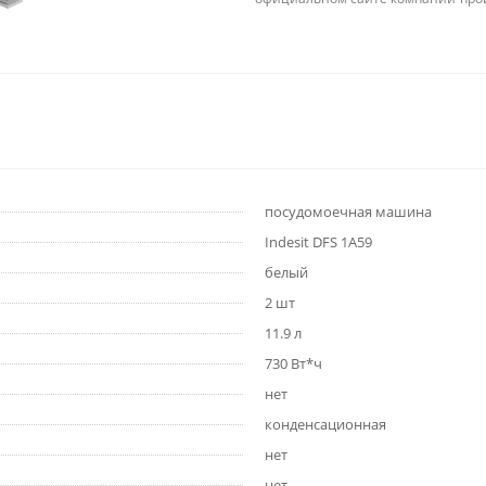
посудомоечная машина
Indesit DFS 1A59
белый
2 шт
11.9 л
730 Вт*ч
нет
конденсационная
нет
нет