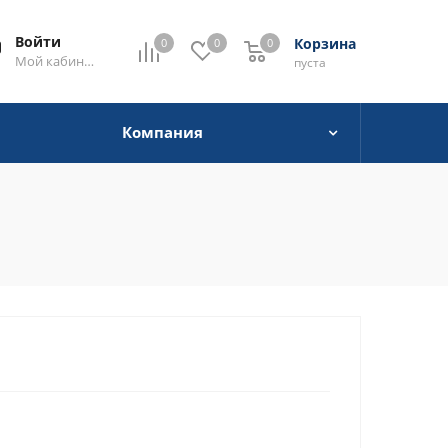
Войти
Корзина
0
0
0
0
Мой кабинет
пуста
Компания