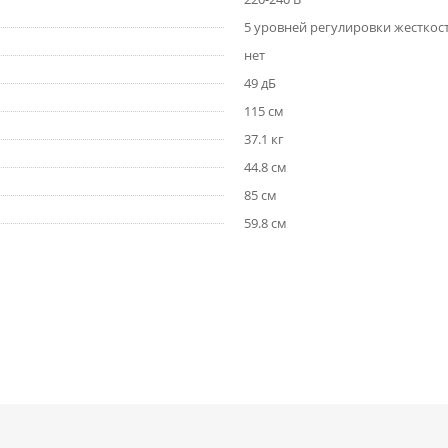
5 уровней регулировки жесткос
нет
49 дБ
115 см
37.1 кг
44.8 см
85 см
59.8 см