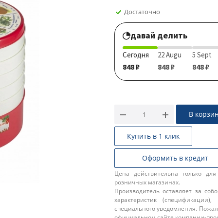
Достаточно
давай делить
Сегодня
22 Augu
5 Sept
848 ₽
848 ₽
848 ₽
В корзи
Купить в 1 клик
Оформить в кредит
Цена действительна только для
розничных магазинах.
Производитель оставляет за соб
характеристик (спецификации),
специального уведомления. Пожал
официальном сайте компании-про