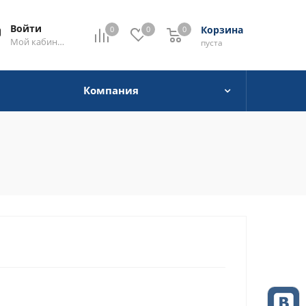
Войти
Корзина
0
0
0
0
Мой кабинет
пуста
Компания