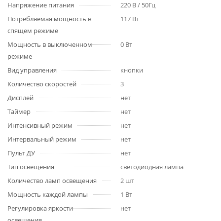
Напряжение питания
220 В / 50Гц
Потребляемая мощность в
117 Вт
спящем режиме
Мощность в выключенном
0 Вт
режиме
Вид управления
кнопки
Количество скоростей
3
Дисплей
нет
Таймер
нет
Интенсивный режим
нет
Интервальный режим
нет
Пульт ДУ
нет
Тип освещения
светодиодная лампа
Количество ламп освещения
2 шт
Мощность каждой лампы
1 Вт
Регулировка яркости
нет
освещения