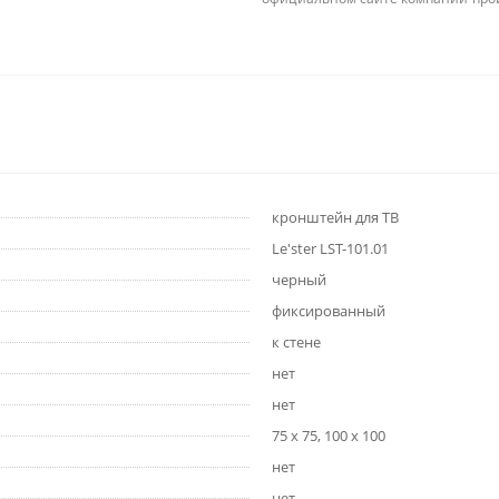
кронштейн для ТВ
Le'ster LST-101.01
черный
фиксированный
к стене
нет
нет
75 x 75, 100 x 100
нет
нет