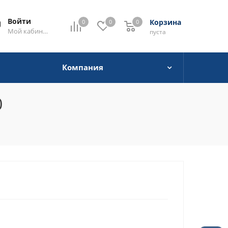
Войти
Корзина
0
0
0
0
Мой кабинет
пуста
Компания
0