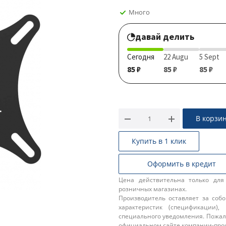
Много
давай делить
Сегодня
22 Augu
5 Sept
85 ₽
85 ₽
85 ₽
В корзи
Купить в 1 клик
Оформить в кредит
Цена действительна только для
розничных магазинах.
Производитель оставляет за соб
характеристик (спецификации),
специального уведомления. Пожал
официальном сайте компании-про