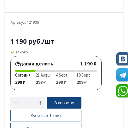
Артикул:
121906
1 190
руб.
/шт
Много
давай делить
1 190 ₽
Сегодня
21 Augu
4 Sept
18 Sept
298 ₽
298 ₽
298 ₽
298 ₽
В корзину
Купить в 1 клик