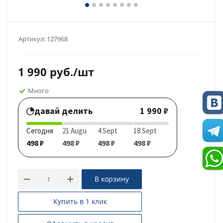
Артикул:
127968
1 990
руб.
/шт
Много
давай делить
1 990 ₽
Сегодня
21 Augu
4 Sept
18 Sept
498 ₽
498 ₽
498 ₽
498 ₽
В корзину
Купить в 1 клик