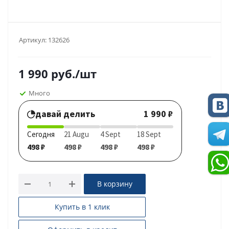
Артикул:
132626
1 990
руб.
/шт
Много
давай делить
1 990 ₽
Сегодня
21 Augu
4 Sept
18 Sept
498 ₽
498 ₽
498 ₽
498 ₽
В корзину
Купить в 1 клик