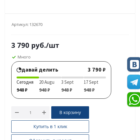
Артикул:
132670
3 790
руб.
/шт
Много
давай делить
3 790 ₽
Сегодня
20 Augu
3 Sept
17 Sept
948 ₽
948 ₽
948 ₽
948 ₽
В корзину
Купить в 1 клик