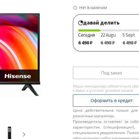
Нет в наличии
давай делить
Сегодня
22 Augu
5 Sept
6 498 ₽
6 498 ₽
6 498 ₽
Под заказ
Наши менеджеры обязательно свя
с вами и уточнят условия заказа
Оформить в кредит
Цена действительна только для
розничных магазинах.
Производитель оставляет за соб
характеристик (спецификации),
специального уведомления. Пожал
официальном сайте компании-про