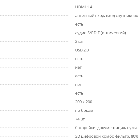
HDMI 1.4
антенный вход, вход спутников
есть
аудио S/PDIF (оптический)
2 шт
USB 2.0
есть
нет
есть
нет
есть
200 x 200
по бокам
74 Вт
батарейки, документация, пульт
3D цифровой комбо фильтр, 80% D