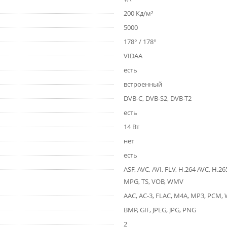
200 Кд/м²
5000
178° / 178°
VIDAA
есть
встроенный
DVB-C, DVB-S2, DVB-T2
есть
14 Вт
нет
есть
ASF, AVC, AVI, FLV, H.264 AVC, H
MPG, TS, VOB, WMV
AAC, AC-3, FLAC, M4A, MP3, PCM,
BMP, GIF, JPEG, JPG, PNG
2