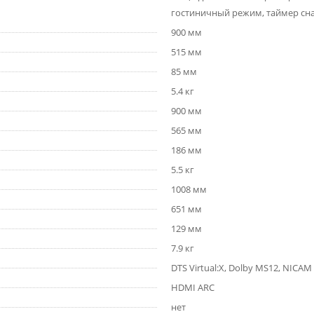
гостиничный режим, таймер сна
900 мм
515 мм
85 мм
5.4 кг
900 мм
565 мм
186 мм
5.5 кг
1008 мм
651 мм
129 мм
7.9 кг
DTS Virtual:X, Dolby MS12, NICAM
HDMI ARC
нет