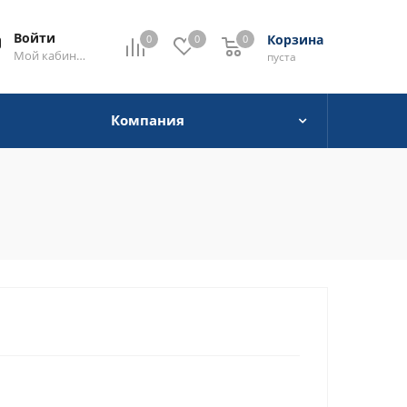
Войти
Корзина
0
0
0
0
Мой кабинет
пуста
Компания