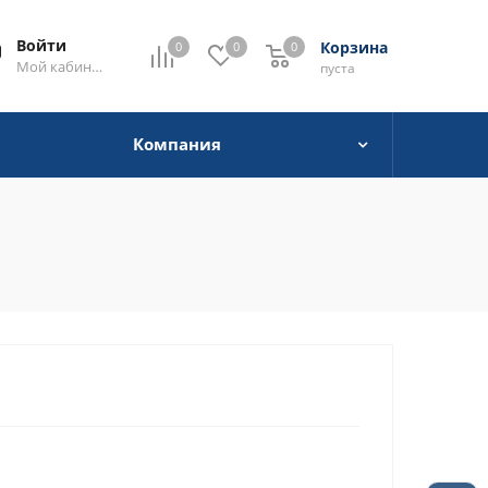
Войти
Корзина
0
0
0
0
Мой кабинет
пуста
Компания