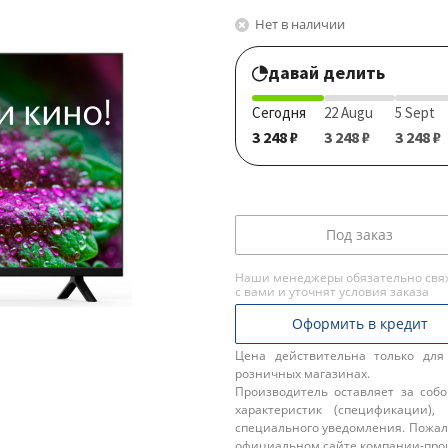
Нет в наличии
давай делить
Сегодня
22 Augu
5 Sept
3 248 ₽
3 248 ₽
3 248 ₽
Под заказ
Наши менеджеры обязательно свя
с вами и уточнят условия заказа
Оформить в кредит
Цена действительна только для
розничных магазинах.
Производитель оставляет за соб
характеристик (спецификации),
специального уведомления. Пожал
официальном сайте компании-про