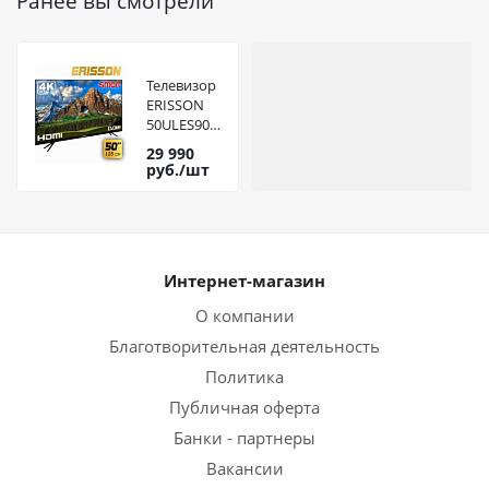
Ранее вы смотрели
Телевизор
ERISSON
50ULES900T2SM
SMART
29 990
китай
руб.
/шт
Интернет-магазин
О компании
Благотворительная деятельность
Политика
Публичная оферта
Банки - партнеры
Вакансии