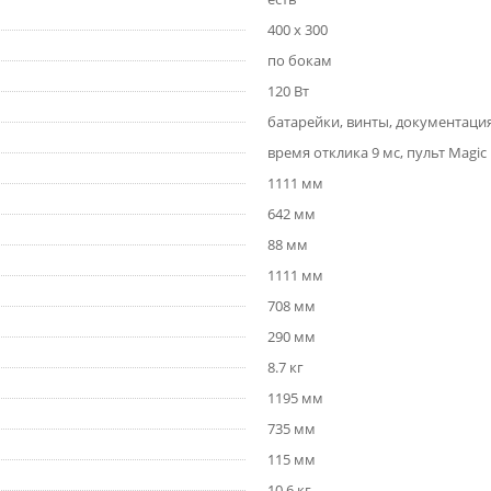
400 x 300
по бокам
120 Вт
батарейки, винты, документация
время отклика 9 мс, пульт Magi
1111 мм
642 мм
88 мм
1111 мм
708 мм
290 мм
8.7 кг
1195 мм
735 мм
115 мм
10.6 кг