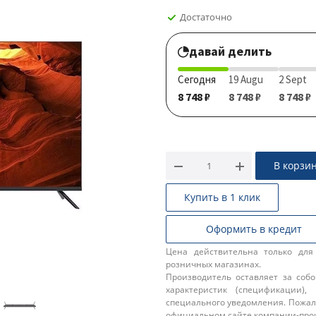
Достаточно
давай делить
Сегодня
19 Augu
2 Sept
8 748 ₽
8 748 ₽
8 748 ₽
В корзи
Купить в 1 клик
Оформить в кредит
Цена действительна только для
розничных магазинах.
Производитель оставляет за соб
характеристик (спецификации),
специального уведомления. Пожал
официальном сайте компании-про