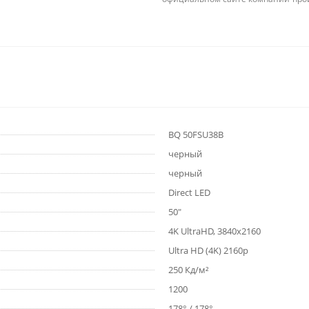
BQ 50FSU38B
черный
черный
Direct LED
50"
4K UltraHD, 3840x2160
Ultra HD (4K) 2160p
250 Кд/м²
1200
178° / 178°