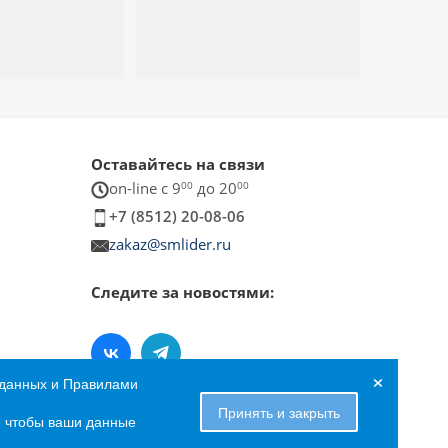
Оставайтесь на связи
on-line c 9
00
до 20
00
+7 (8512) 20-08-06
zakaz@smlider.ru
Следите за новостями:
×
 данных и Правилами
Принять и закрыть
е, чтобы ваши данные