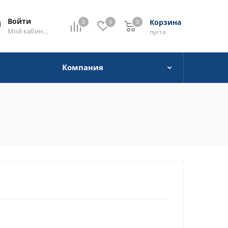
Войти
Корзина
0
0
0
0
Мой кабинет
пуста
Компания