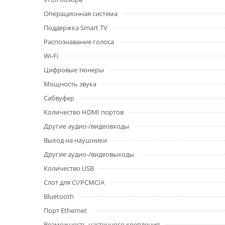
Операционная система
Поддержка Smart TV
Распознавание голоса
Wi-Fi
Цифровые тюнеры
Мощность звука
Сабвуфер
Количество HDMI портов
Другие аудио-/видеовходы
Выход на наушники
Другие аудио-/видеовыходы
Количество USB
Слот для CI/PCMCIA
Bluetooth
Порт Ethernet
Возможность настенного крепления