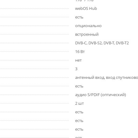
webOS Hub
есть
опционально
встроенный
DVB-C, DVB-S2, DVB-T, DVB-T2
16 Вт
нет
3
антенный вход, вход спутников
есть
аудио S/PDIF (оптический)
2 шт
есть
есть
есть
есть