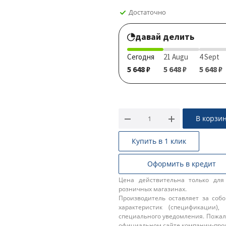
Достаточно
давай делить
Сегодня
21 Augu
4 Sept
5 648 ₽
5 648 ₽
5 648 ₽
В корзи
Купить в 1 клик
Оформить в кредит
Цена действительна только для
розничных магазинах.
Производитель оставляет за соб
характеристик (спецификации),
специального уведомления. Пожал
официальном сайте компании-про