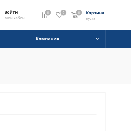
Войти
Корзина
0
0
0
0
Мой кабинет
пуста
Компания