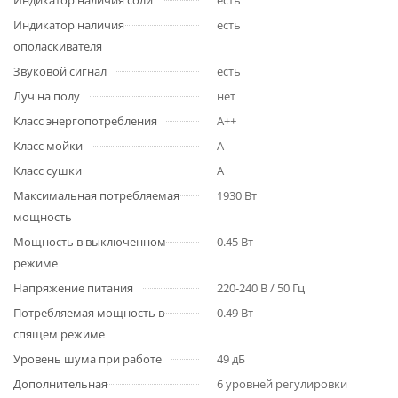
Индикатор наличия соли
есть
Индикатор наличия
есть
ополаскивателя
Звуковой сигнал
есть
Луч на полу
нет
Класс энергопотребления
A++
Класс мойки
A
Класс сушки
A
Максимальная потребляемая
1930 Вт
мощность
Мощность в выключенном
0.45 Вт
режиме
Напряжение питания
220-240 В / 50 Гц
Потребляемая мощность в
0.49 Вт
спящем режиме
Уровень шума при работе
49 дБ
Дополнительная
6 уровней регулировки