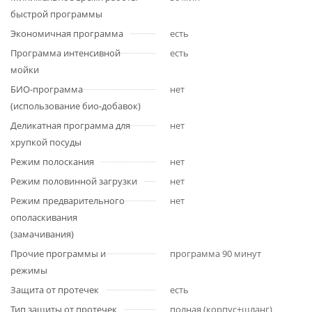
быстрой программы
Экономичная программа
есть
Программа интенсивной
есть
мойки
БИО-программа
нет
(использование био-добавок)
Деликатная программа для
нет
хрупкой посуды
Режим полоскания
нет
Режим половинной загрузки
нет
Режим предварительного
нет
ополаскивания
(замачивания)
Прочие программы и
программа 90 минут
режимы
Защита от протечек
есть
Тип защиты от протечек
полная (корпус+шланг)