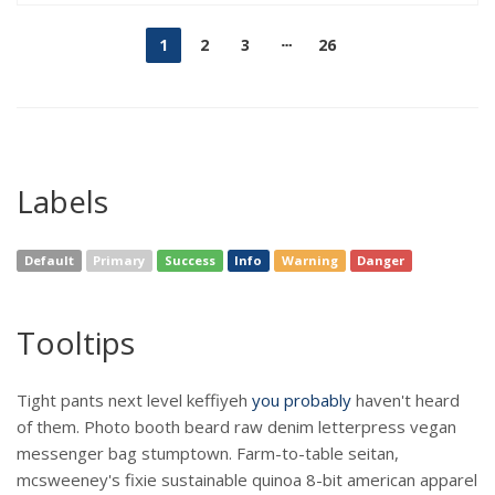
1
2
3
26
Labels
Default
Primary
Success
Info
Warning
Danger
Tooltips
Tight pants next level keffiyeh
you probably
haven't heard
of them. Photo booth beard raw denim letterpress vegan
messenger bag stumptown. Farm-to-table seitan,
mcsweeney's fixie sustainable quinoa 8-bit american apparel