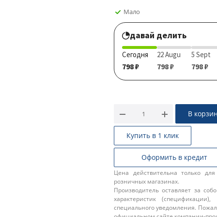
Мало
давай делить
Сегодня
22 Augu
5 Sept
798 ₽
798 ₽
798 ₽
В корзи
Купить в 1 клик
Оформить в кредит
Цена действительна только для
розничных магазинах.
Производитель оставляет за соб
характеристик (спецификации),
специального уведомления. Пожал
официальном сайте компании-про