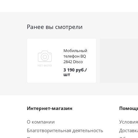
Ранее вы смотрели
Мобильный
телефон BQ
2842 Disco
Boom
3 190
руб.
/
Blue+black
шт
Интернет-магазин
Помощь
О компании
Условия
Благотворительная деятельность
Доставк