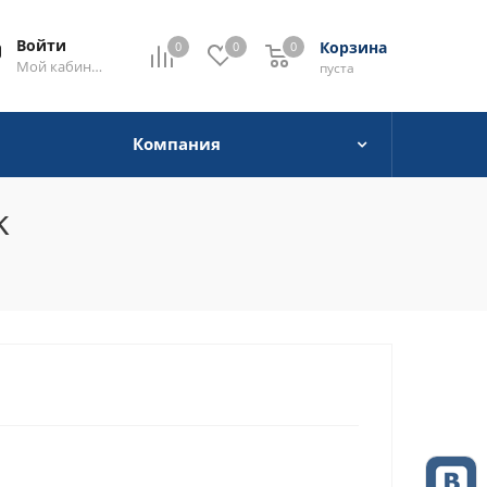
Войти
Корзина
0
0
0
0
Мой кабинет
пуста
Компания
k