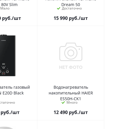
 80V Slim
Dream 50
Мало
Достаточно
0
руб.
/шт
15 990
руб.
/шт
ватель газовый
Водонагреватель
 E20D Black
накопительный HAIER
ES50H-CK1
статочно
Много
руб.
/шт
12 490
руб.
/шт