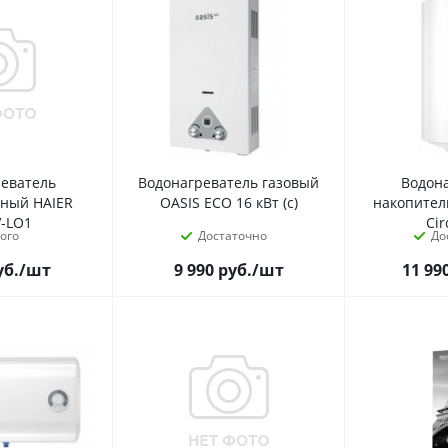
реватель
Водонагреватель газовый
Водон
ьный HAIER
OASIS ECO 16 кВт (с)
накопите
V-LQ1
Cir
ого
Достаточно
До
уб.
/шт
9 990
руб.
/шт
11 99