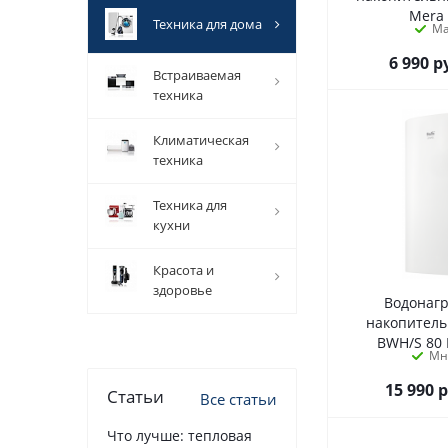
Mera
техника для дома
М
6 990
р
встраиваемая
техника
климатическая
техника
техника для
кухни
красота и
здоровье
Водонаг
накопител
BWH/S 80 
Мн
15 990
р
Статьи
Все статьи
Что лучше: тепловая