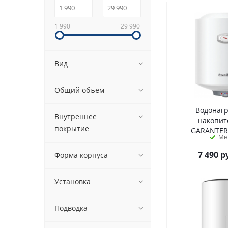
1 990
29 990
Вид
Общий объем
Водонаг
Внутреннее
накопи
покрытие
GARANTER
Мн
7 490
р
Форма корпуса
Установка
Подводка