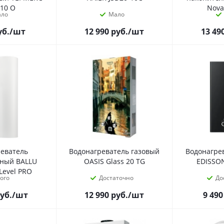
 10 O
Nova
ало
Мало
уб.
/шт
12 990
руб.
/шт
13 49
реватель
Водонагреватель газовый
Водонагре
ьный BALLU
OASIS Glass 20 TG
EDISSON
Level PRO
ого
Достаточно
До
уб.
/шт
12 990
руб.
/шт
9 490