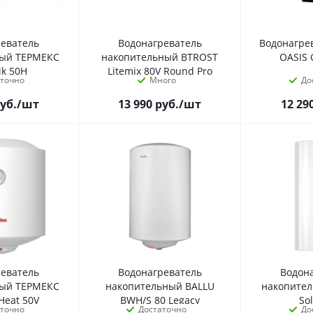
реватель
Водонагреватель
Водонагре
ный ТЕРМЕКС
накопительный BTROST
OASIS 
ik 50H
Litemix 80V Round Pro
аточно
Много
До
уб.
/шт
13 990
руб.
/шт
12 29
реватель
Водонагреватель
Водон
ный ТЕРМЕКС
накопительный BALLU
накопите
Heat 50V
BWH/S 80 Legacy
So
аточно
Достаточно
До