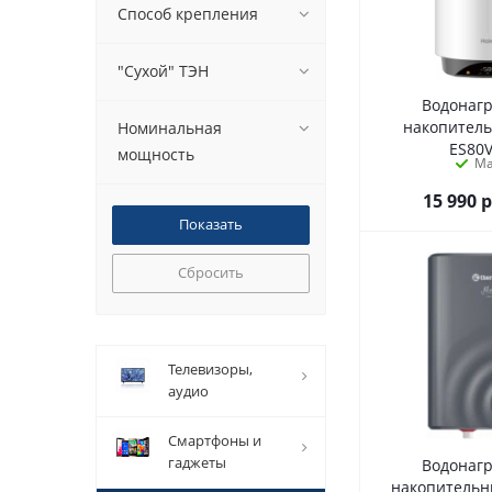
Способ крепления
"Сухой" ТЭН
Водонаг
накопител
Номинальная
ES80
мощность
М
15 990
р
Сбросить
телевизоры,
аудио
смартфоны и
гаджеты
Водонаг
накопитель