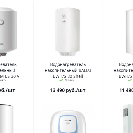
реватель
Водонагреватель
Водон
тельный
накопительный BALLU
накопит
M ES 30 V
BWH/S 80 Shell
BWH/S 
ого
Мало
уб.
/шт
13 490
руб.
/шт
11 49