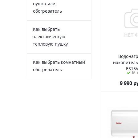
пушка или
обогреватель
Как выбрать
электрическую
тепловую пушку
Водонаг
Как выбрать комнатный
накопител
ES15
обогреватель
Мн
9 990
р