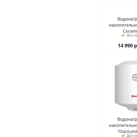
Водонаг
накопитель
Ceram
Дост
14 990
р
Водонаг
накопитель
Titanium
Дост