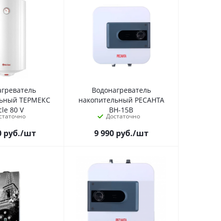
агреватель
Водонагреватель
льный ТЕРМЕКС
накопительный РЕСАНТА
cle 80 V
ВН-15В
статочно
Достаточно
0
руб.
/шт
9 990
руб.
/шт