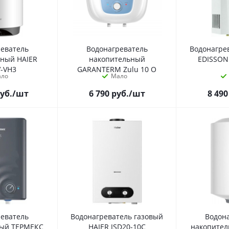
реватель
Водонагреватель
Водонагре
ьный HAIER
накопительный
EDISSON 
V-VH3
GARANTERM Zulu 10 O
ало
Мало
уб.
/шт
6 790
руб.
/шт
8 490
реватель
Водонагреватель газовый
Водон
ный ТЕРМЕКС
HAIER JSD20-10C
накопите