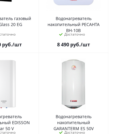
ватель газовый
Водонагреватель
Glass 20 EG
накопительный РЕСАНТА
ВН-10В
статочно
Достаточно
0
руб.
/шт
8 490
руб.
/шт
агреватель
Водонагреватель
льный EDISSON
накопительный
lar 50 V
GARANTERM ES 50V
статочно
Достаточно