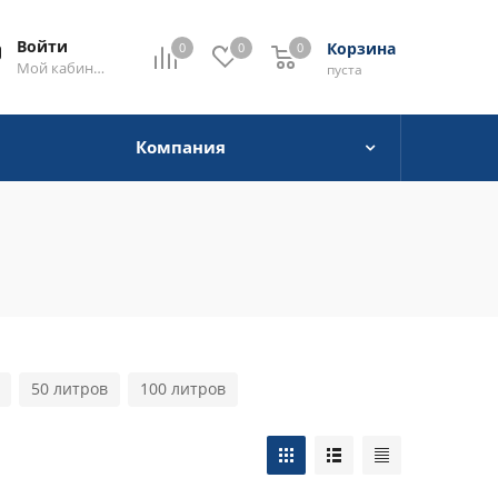
Войти
Корзина
0
0
0
0
Мой кабинет
пуста
Компания
50 литров
100 литров