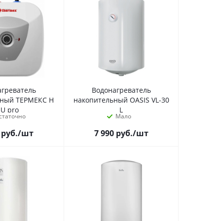
агреватель
Водонагреватель
ьный ТЕРМЕКС H
накопительный OASIS VL-30
 U pro
L
статочно
Мало
руб.
/шт
7 990
руб.
/шт