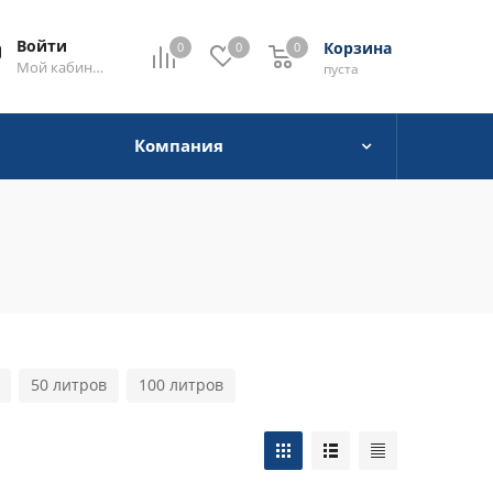
Войти
Корзина
0
0
0
0
Мой кабинет
пуста
Компания
50 литров
100 литров