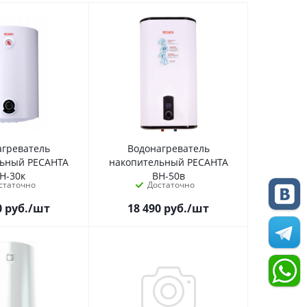
агреватель
Водонагреватель
льный РЕСАНТА
накопительный РЕСАНТА
Н-30к
ВН-50в
статочно
Достаточно
0
руб.
/шт
18 490
руб.
/шт