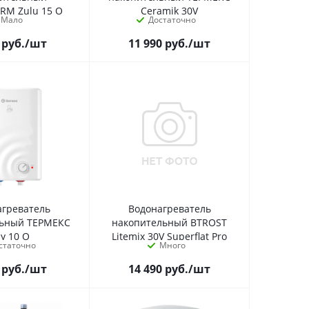
RM Zulu 15 O
Ceramik 30V
Мало
Достаточно
руб.
/шт
11 990
руб.
/шт
агреватель
Водонагреватель
льный ТЕРМЕКС
накопительный BTROST
y 10 O
Litemix 30V Superflat Pro
статочно
Много
руб.
/шт
14 490
руб.
/шт