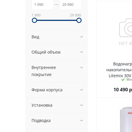
1 990
29 990
Вид
Общий объем
Водонаг
Внутреннее
накопитель
покрытие
Litemix 30V
Мн
10 490
р
Форма корпуса
Установка
Подводка