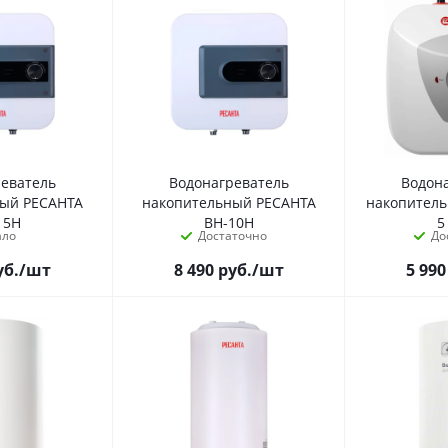
реватель
Водонагреватель
Водон
ный РЕСАНТА
накопительный РЕСАНТА
накопител
15Н
ВН-10Н
5
ало
Достаточно
До
уб.
/шт
8 490
руб.
/шт
5 990