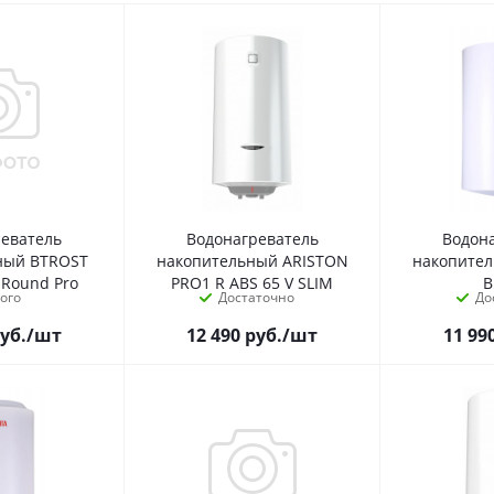
реватель
Водонагреватель
Водон
ный BTROST
накопительный ARISTON
накопите
 Round Pro
PRO1 R ABS 65 V SLIM
В
ого
Достаточно
До
уб.
/шт
12 490
руб.
/шт
11 99