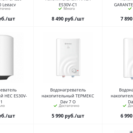
0 Legacy
ES30V-C1
GARANTE
аточно
Много
уб.
/шт
8 490
руб.
/шт
7 890
реватель
Водонагреватель
Водон
й HEC ES30V-
накопительный ТЕРМЕКС
накопите
E1
Day 7 O
Da
ало
Достаточно
До
уб.
/шт
5 990
руб.
/шт
6 990