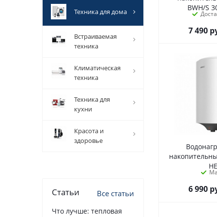
BWH/S 3
техника для дома
Дост
7 490
р
встраиваемая
техника
климатическая
техника
техника для
кухни
красота и
здоровье
Водонаг
накопительны
H
М
6 990
р
Статьи
Все статьи
Что лучше: тепловая