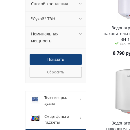
Способ крепления
"Сухой" ТЭН
Водонаг
накопитель
Номинальная
ВН-
мощность
Дост
8 790
р
Сбросить
телевизоры,
аудио
смартфоны и
гаджеты
Водонаг
накопител