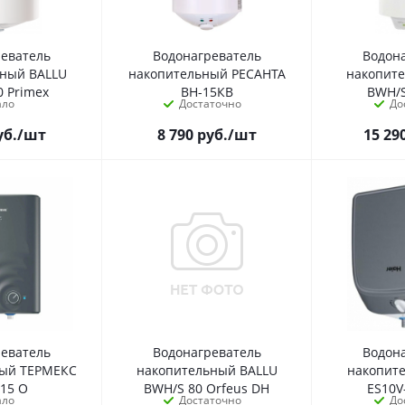
реватель
Водонагреватель
Водон
ьный BALLU
накопительный РЕСАНТА
накопит
0 Primex
ВН-15КВ
BWH/S
ало
Достаточно
До
уб.
/шт
8 790
руб.
/шт
15 29
реватель
Водонагреватель
Водон
ный ТЕРМЕКС
накопительный BALLU
накопит
 15 O
BWH/S 80 Orfeus DH
ES10V
ало
Достаточно
До