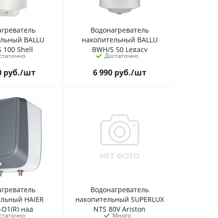
агреватель
Водонагреватель
ельный BALLU
накопительный BALLU
 100 Shell
BWH/S 50 Legacy
статочно
Достаточно
0
руб.
/шт
6 990
руб.
/шт
агреватель
Водонагреватель
ельный HAIER
накопительный SUPERLUX
-Q1(R) над
NTS 80V Ariston
статочно
Много