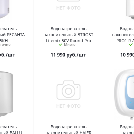
реватель
Водонагреватель
Водон
ный РЕСАНТА
накопительный BTROST
накопите
15КН
Litemix 50V Round Pro
PRO1 R A
аточно
Много
уб.
/шт
11 990
руб.
/шт
10 99
реватель
Водонагреватель
Водон
ьный BALLU
накопительный HAIER
нако