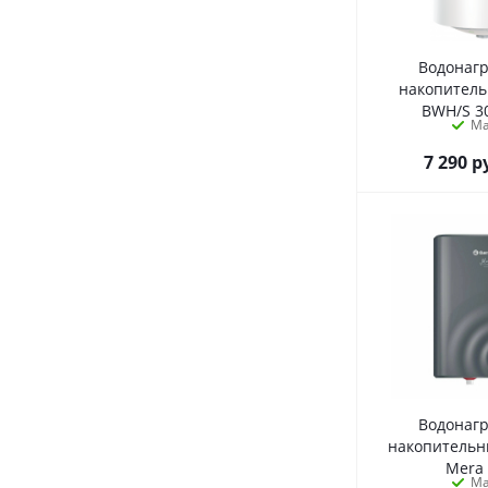
Водонаг
накопител
BWH/S 3
М
7 290
р
Водонаг
накопитель
Mera
М