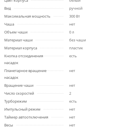
Цвет корпуса
белый
Вид
ручной
Максимальная мощность
300 Вт
Чаша
нет
Объем чаши
0 л
Материал чаши
без чаши
Материал корпуса
пластик
Кнопка отсоединения
есть
насадок
Планетарное вращение
нет
насадок
Вращение чаши
нет
Число скоростей
2
Турборежим
есть
Импульсный режим
нет
Таймер автоотключения
нет
Весы
нет