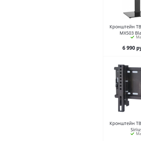
Кронштейн ТВ
MX503 Bl
М
6 990
р
Кронштейн ТВ
Siriu
М