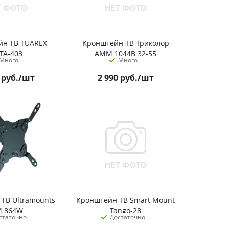
йн ТВ TUAREX
Кронштейн ТВ Триколор
TA-403
AMM 1044B 32-55
Много
Много
руб.
/шт
2 990
руб.
/шт
ТВ Ultramounts
Кронштейн ТВ Smart Mount
 864W
Tango-28
статочно
Достаточно