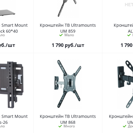
 Smart Mount
Кронштейн ТВ Ultramounts
Кронште
ack 60*40
UM 859
AL
ало
Мало
уб.
/шт
1 790
руб.
/шт
1 790
 Smart Mount
Кронштейн ТВ Ultramounts
Кронштейн 
s-26
UM 868
UM
ало
Много
До