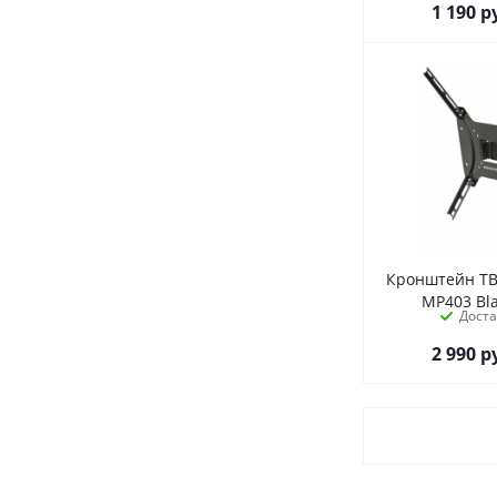
1 190
р
Кронштейн ТВ
MP403 Bl
Дост
2 990
р