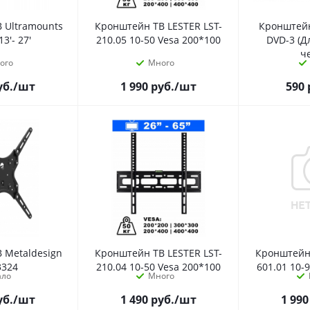
 Ultramounts
Кронштейн ТВ LESTER LST-
Кронштей
3'- 27'
210.05 10-50 Vesa 200*100
DVD-3 (Д
ч
ого
Много
уб.
/шт
1 990
руб.
/шт
590
 Metaldesign
Кронштейн ТВ LESTER LST-
Кронштейн 
3324
210.04 10-50 Vesa 200*100
601.01 10-
ало
Много
уб.
/шт
1 490
руб.
/шт
1 990