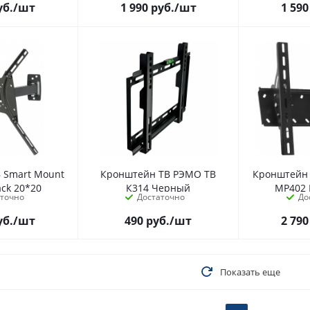
уб.
/шт
1 990
руб.
/шт
1 590
 Smart Mount
Кронштейн ТВ РЭМО ТВ
Кронштейн 
ack 20*20
К314 Черный
MP402 
аточно
Достаточно
До
уб.
/шт
490
руб.
/шт
2 790
Показать еще