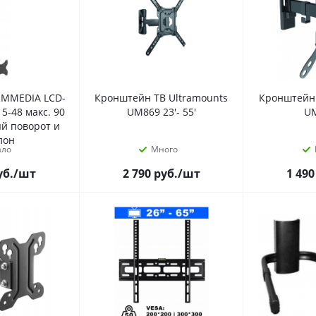
RMMEDIA LCD-
Кронштейн ТВ Ultramounts
Кронштейн 
5-48 макс. 90
UM869 23'- 55'
U
ый поворот и
лон
ало
Много
уб.
/шт
2 790
руб.
/шт
1 490