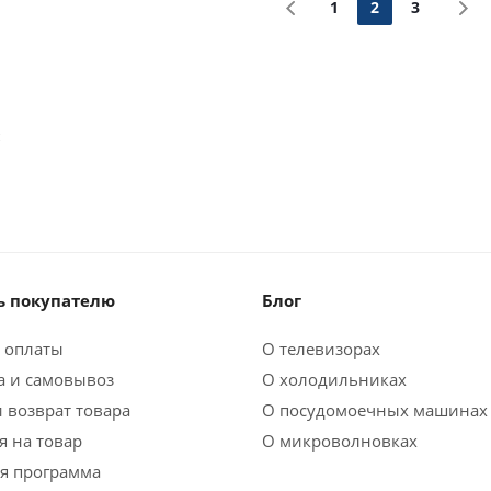
1
2
3
м
 покупателю
Блог
 оплаты
О телевизорах
а и самовывоз
О холодильниках
 возврат товара
О посудомоечных машинах
я на товар
О микроволновках
я программа