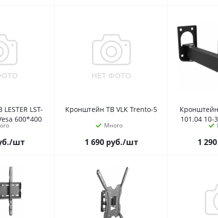
 LESTER LST-
Кронштейн ТВ VLK Trento-5
Кронштейн 
Vesa 600*400
101.04 10-
ого
Много
уб.
/шт
1 690
руб.
/шт
1 290