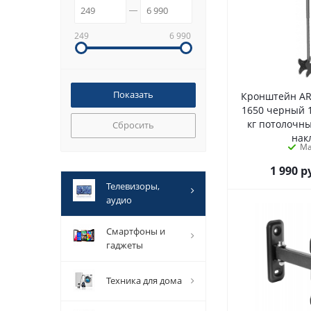
249
6 990
Кронштейн A
1650 черный 1
кг потолочн
Сбросить
нак
М
1 990
р
телевизоры,
аудио
смартфоны и
гаджеты
техника для дома