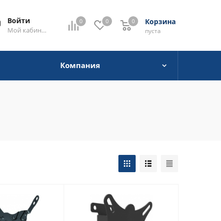
Войти
Корзина
0
0
0
0
Мой кабинет
пуста
Компания