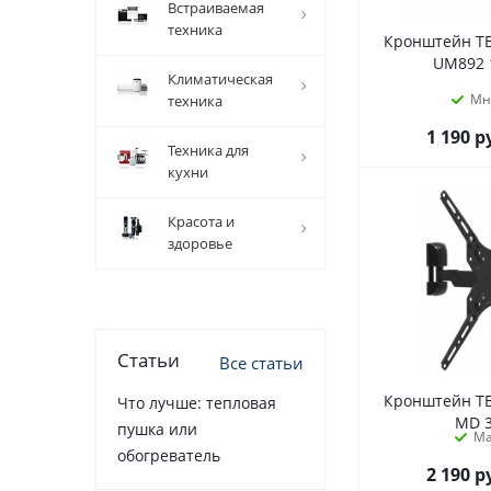
встраиваемая
техника
Кронштейн ТВ
UM892 1
климатическая
Мн
техника
1 190
р
техника для
кухни
красота и
здоровье
Статьи
Все статьи
Кронштейн ТВ
Что лучше: тепловая
MD 
пушка или
М
обогреватель
2 190
р