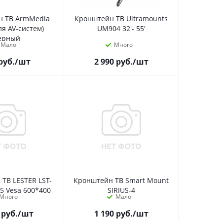
н ТВ ArmMedia
Кронштейн ТВ Ultramounts
ля AV-систем)
UM904 32'- 55'
ерный
Мало
Много
руб.
/шт
2 990
руб.
/шт
ТВ LESTER LST-
Кронштейн ТВ Smart Mount
95 Vesa 600*400
SIRIUS-4
Много
Мало
руб.
/шт
1 190
руб.
/шт