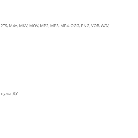
 M2TS, M4A, MKV, MOV, MP2, MP3, MP4, OGG, PNG, VOB, WAV,
 пульт ДУ