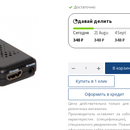
Достаточно
давай делить
Сегодня
21 Augu
4 Sept
348 ₽
348 ₽
348 ₽
В корзи
Купить в 1 клик
Оформить в кредит
Цена действительна только для
розничных магазинах.
Производитель оставляет за соб
характеристик (спецификации),
специального уведомления. Пожал
официальном сайте компании-про