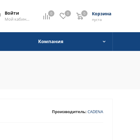
Войти
Корзина
0
0
0
0
Мой кабинет
пуста
Компания
Производитель:
CADENA