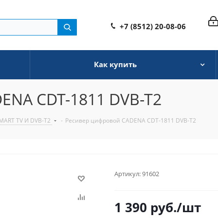
+7 (8512) 20-08-06
Как купить
ENA CDT-1811 DVB-T2
MART TV И DVB-T2
-
Ресивер цифровой CADENA CDT-1811 DVB-T2
Артикул:
91602
1 390
руб.
/шт