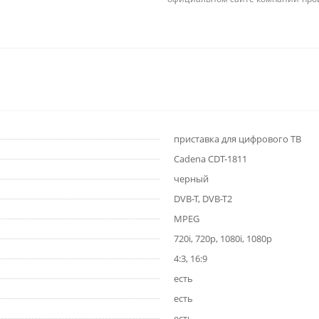
приставка для цифрового ТВ
Cadena CDT-1811
черный
DVB-T, DVB-T2
MPEG
720i, 720p, 1080i, 1080p
4:3, 16:9
есть
есть
есть