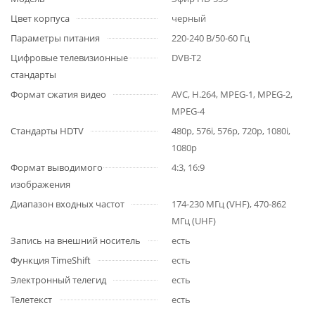
Цвет корпуса
черный
Параметры питания
220-240 В/50-60 Гц
Цифровые телевизионные
DVB-T2
стандарты
Формат сжатия видео
AVC, H.264, MPEG-1, MPEG-2,
MPEG-4
Стандарты HDTV
480p, 576i, 576p, 720p, 1080i,
1080p
Формат выводимого
4:3, 16:9
изображения
Диапазон входных частот
174-230 МГц (VHF), 470-862
МГц (UHF)
Запись на внешний носитель
есть
Функция TimeShift
есть
Электронный телегид
есть
Телетекст
есть