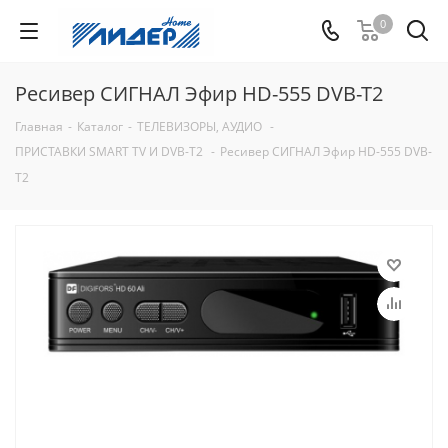
0
Ресивер СИГНАЛ Эфир HD-555 DVB-T2
Главная
-
Каталог
-
ТЕЛЕВИЗОРЫ, АУДИО
-
ПРИСТАВКИ SMART TV И DVB-T2
-
Ресивер СИГНАЛ Эфир HD-555 DVB-
T2