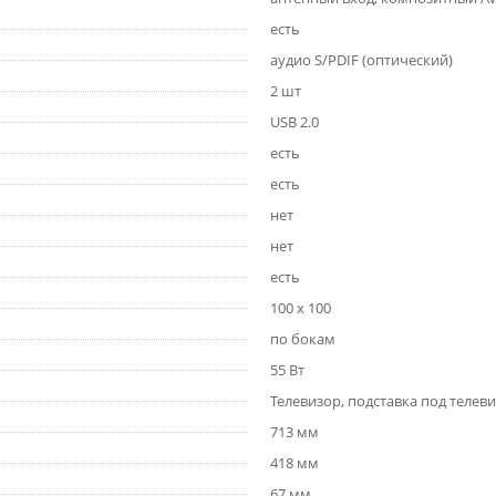
есть
аудио S/PDIF (оптический)
2 шт
USB 2.0
есть
есть
нет
нет
есть
100 x 100
по бокам
55 Вт
Телевизор, подставка под телеви
713 мм
418 мм
67 мм