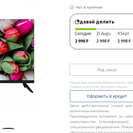
Нет в наличии
давай делить
Сегодня
21 Augu
4 Sept
2 998 ₽
2 998 ₽
2 998 ₽
Под заказ
Наши менеджеры обязательно свя
с вами и уточнят условия заказа
Оформить в кредит
Цена действительна только для
розничных магазинах.
Производитель оставляет за соб
характеристик (спецификации),
специального уведомления. Пожал
официальном сайте компании-про