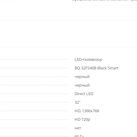
LED-телевизор
BQ 32FS40B Black Smart
черный
черный
Direct LED
32"
HD, 1366x768
HD 720p
нет
60 Гц