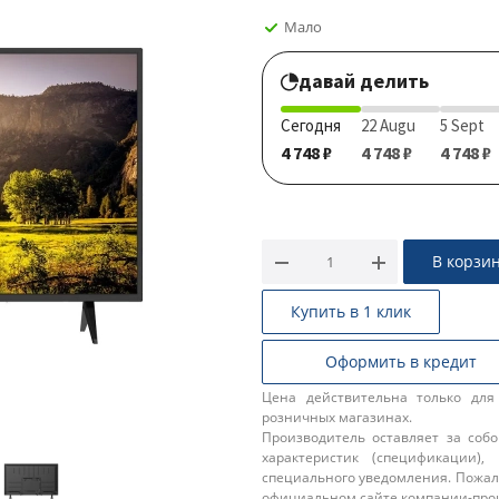
Мало
давай делить
Сегодня
22 Augu
5 Sept
4 748 ₽
4 748 ₽
4 748 ₽
В корзи
Купить в 1 клик
Оформить в кредит
Цена действительна только для
розничных магазинах.
Производитель оставляет за соб
характеристик (спецификации),
специального уведомления. Пожал
официальном сайте компании-про