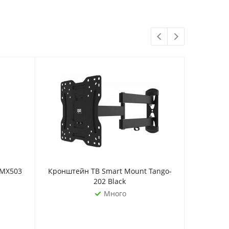
 MX503
Кронштейн ТВ Smart Mount Tango-
Кронштей
202 Black
Много