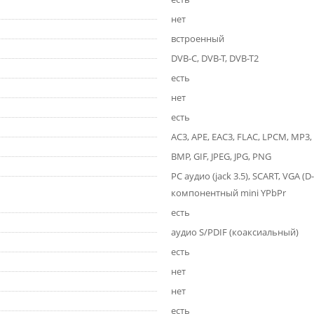
нет
встроенный
DVB-C, DVB-T, DVB-T2
есть
нет
есть
AC3, APE, EAC3, FLAC, LPCM, MP3
BMP, GIF, JPEG, JPG, PNG
PC аудио (jack 3.5), SCART, VGA 
компонентный mini YPbPr
есть
аудио S/PDIF (коаксиальный)
есть
нет
нет
есть