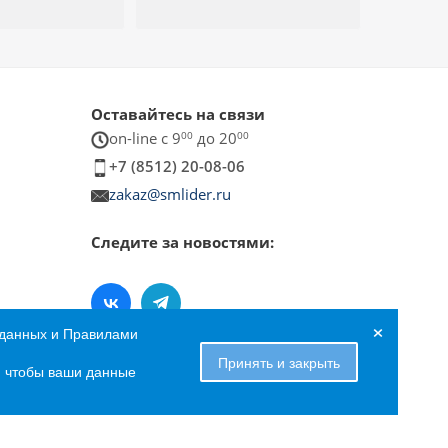
Оставайтесь на связи
on-line c 9
00
до 20
00
+7 (8512) 20-08-06
zakaz@smlider.ru
Следите за новостями:
×
 данных и Правилами
Принять и закрыть
е, чтобы ваши данные