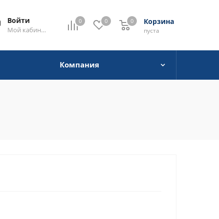
Войти
Корзина
0
0
0
0
Мой кабинет
пуста
Компания