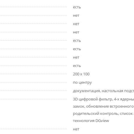
есть
нет
нет
нет
есть
есть
нет
есть
200 x 100
по центру
документация, настольная подст
3D цифровой фильтр, 4-х ядерный
замок, обновление встроенного
родительский контроль, список 
технология DGview
нет