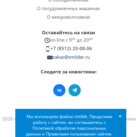
О посудомоечных машинах
О микроволновках
Оставайтесь на связи
on-line c 9
00
до 20
00
+7 (8512) 20-08-06
zakaz@smlider.ru
Следите за новостями:
×
Мы используем файлы cookie. Продолжив
2026 © Интернет-магазин бытовой техники и электроники
работу с сайтом, вы соглашаетесь с
«Лидер»
Политикой обработки персональных
данных и Правилами пользования сайтом.