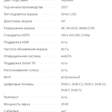
Цвет подставки
черный
Год начала производства
2021
Тип подсветки экрана
Direct LED
Диагональ экрана
43"
Разрешение экрана
4K UltraHD, 3840x2160
Стандарты HDTV
Ultra HD (4K) 2160p
Поддержка HDR
есть
Частота обновления экрана
60 Гц
Операционная система
webOS
Поддержка Smart TV
есть
Распознавание голоса
есть
Wi-Fi
встроенный
Цифровые тюнеры
DVB-C, DVB-C2, DVB-S, DVB-S2,
DVB-T, DVB-T2
Телетекст
есть
Мощность звука
20 Вт
Сабвуфер
нет