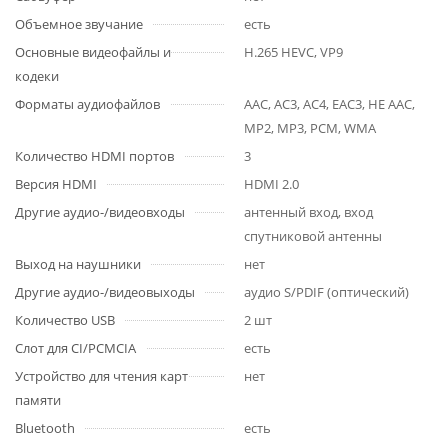
Объемное звучание
есть
Основные видеофайлы и
H.265 HEVC, VP9
кодеки
Форматы аудиофайлов
AAC, AC3, AC4, EAC3, HE AAC,
MP2, MP3, PCM, WMA
Количество HDMI портов
3
Версия HDMI
HDMI 2.0
Другие аудио-/видеовходы
антенный вход, вход
спутниковой антенны
Выход на наушники
нет
Другие аудио-/видеовыходы
аудио S/PDIF (оптический)
Количество USB
2 шт
Слот для CI/PCMCIA
есть
Устройство для чтения карт
нет
памяти
Bluetooth
есть